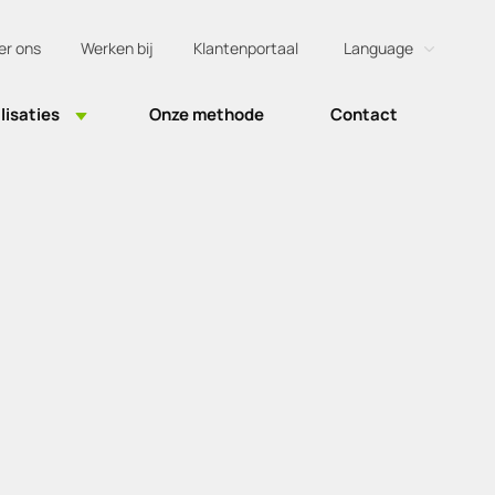
er ons
Werken bij
Klantenportaal
Language
Dutch
lisaties
Onze methode
Contact
English