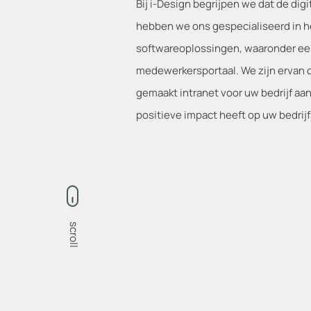
Bij i-Design begrijpen we dat de digi
hebben we ons gespecialiseerd in 
softwareoplossingen, waaronder een
medewerkersportaal. We zijn ervan 
gemaakt intranet voor uw bedrijf aa
positieve impact heeft op uw bedrij
scroll