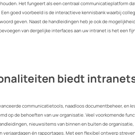
ouden. Het fungeert als een centraal communicatieplatform dat 
Een goed voorbeeld is de interactieve kennisbank waarbij collega
ntwoord geven. Naast de handleidingen heb je ook de mogelijkhei
toevoegen van dergelijke interfaces aan uw intranet is het een fi
onaliteiten biedt intranet
anceerde communicatietools, naadloos documentbeheer, en kr
md op de behoeften van uw organisatie. Veel voorkomende funct
ndleidingen, nieuwsitems van binnen en buiten de organisatie,
verjaardagen én rapportages. Met een flexibel ontwerp streven 