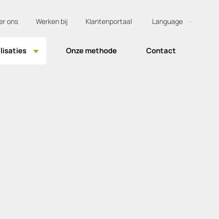
er ons
Werken bij
Klantenportaal
Language
Dutch
lisaties
Onze methode
Contact
English