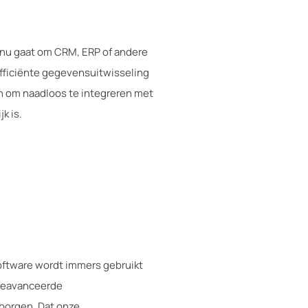
 nu gaat om CRM, ERP of andere
efficiënte gegevensuitwisseling
n om naadloos te integreren met
k is.
software wordt immers gebruikt
 geavanceerde
rborgen. Dat onze