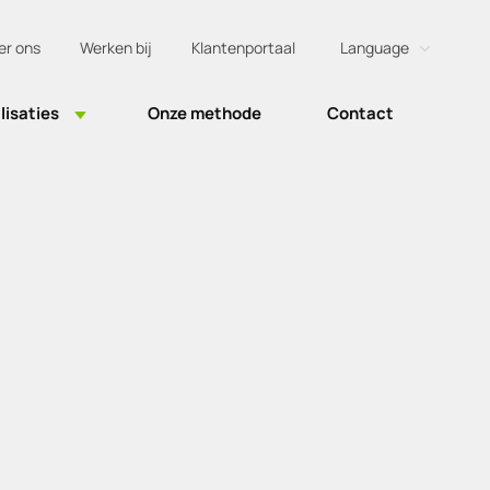
er ons
Werken bij
Klantenportaal
Language
Dutch
lisaties
Onze methode
Contact
English