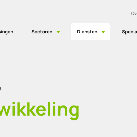
Ov
singen
Sectoren
Diensten
Specia
g
wikkeling