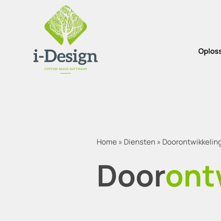
Oplos
Home
»
Diensten
»
Doorontwikkelin
Door
ont